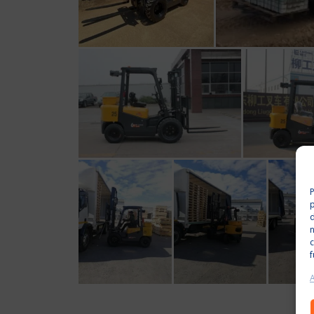
P
p
n
c
f