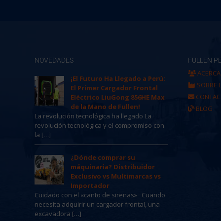
NOVEDADES
FULLEN P
ACERCA
¡El Futuro Ha Llegado a Perú:
SOBRE 
El Primer Cargador Frontal
CONTAC
Eléctrico LiuGong 856HE Max
de la Mano de Fullen!
BLOG
La revolución tecnológica ha llegado La
revolución tecnológica y el compromiso con
la […]
¿Dónde comprar su
máquinaria? Distribuidor
Exclusivo vs Multimarcas vs
Importador
Cuidado con el «canto de sirenas» Cuando
necesita adquirir un cargador frontal, una
excavadora […]