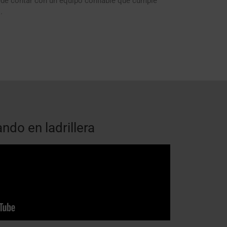
ede contar con un equipo confiable que cumple
.
ndo en ladrillera