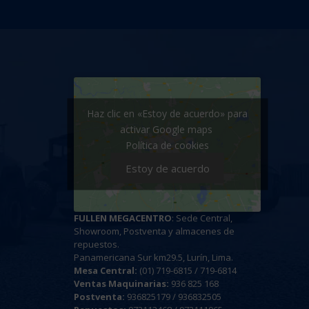
Haz clic en «Estoy de acuerdo» para
activar Google maps
Política de cookies
Estoy de acuerdo
FULLEN MEGACENTRO
: Sede Central,
Showroom, Postventa y almacenes de
repuestos.
Panamericana Sur km29.5, Lurín, Lima.
Mesa Central:
(01) 719-6815 / 719-6814
Ventas Maquinarias:
936 825 168
Postventa:
936825179 / 936832505