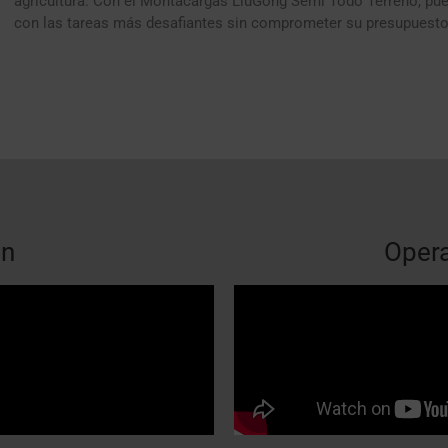
agricultura. Con el Montacargas LiuGong Semi Todo Terreno, pu
con las tareas más desafiantes sin comprometer su presupuesto
ón
Opera