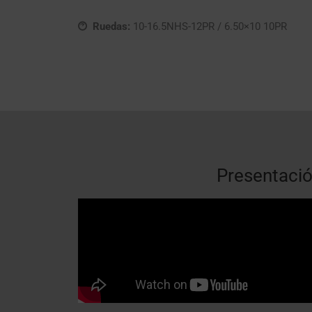
Ruedas:
10-16.5NHS-12PR / 6.50×10 10PR
Presentaci