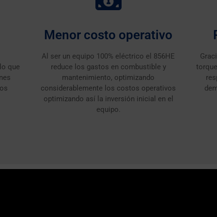
Menor costo operativo
Al ser un equipo 100% eléctrico el 856HE
Graci
lo que
reduce los gastos en combustible y
torque
ones
mantenimiento, optimizando
res
los
considerablemente los costos operativos
dem
optimizando así la inversión inicial en el
equipo.