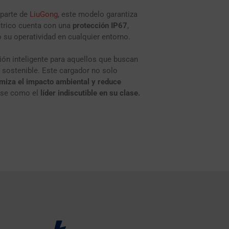
parte de
LiuGong
, este modelo garantiza
éctrico cuenta con una
protección IP67
,
o su operatividad en cualquier entorno.
ón inteligente para aquellos que buscan
 sostenible. Este cargador no solo
miza el impacto ambiental y reduce
ose como el
líder indiscutible en su clase.