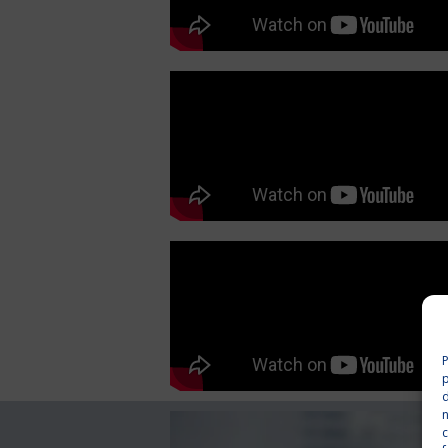
P
p
n
c