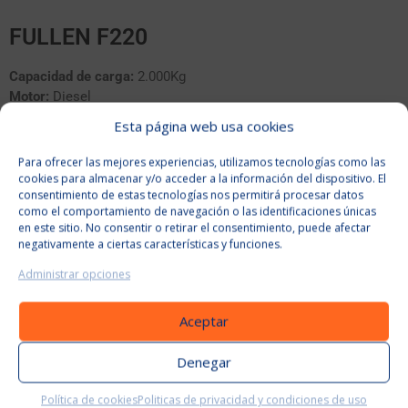
FULLEN F220
Capacidad de carga:
2.000Kg
Motor:
Diesel
Mastil:
Triple 4.500mm
Esta página web usa cookies
Tipo:
Semi Todo Terreno
Desplazador lateral:
Sí
Para ofrecer las mejores experiencias, utilizamos tecnologías como las
Tipo de cabina:
Cerrada
cookies para almacenar y/o acceder a la información del dispositivo. El
consentimiento de estas tecnologías nos permitirá procesar datos
Tipo de chasis:
Articulado
como el comportamiento de navegación o las identificaciones únicas
en este sitio. No consentir o retirar el consentimiento, puede afectar
negativamente a ciertas características y funciones.
MÁS INFORMACIÓN
Administrar opciones
Aceptar
Denegar
Política de cookies
Politicas de privacidad y condiciones de uso