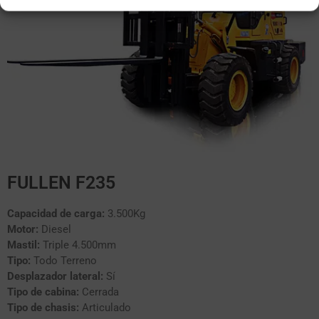
FULLEN F235
Capacidad de carga:
3.500Kg
Motor:
Diesel
Mastil:
Triple 4.500mm
Tipo:
Todo Terreno
Desplazador lateral:
Sí
Tipo de cabina:
Cerrada
Tipo de chasis:
Articulado